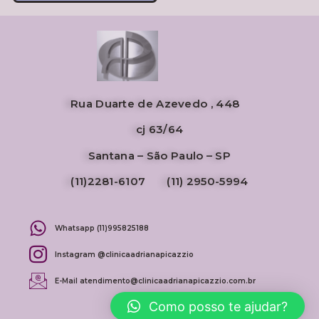
Rua Duarte de Azevedo , 448
cj 63/64
Santana – São Paulo – SP
(11)2281-6107 (11) 2950-5994
Whatsapp (11)995825188
Instagram @clinicaadrianapicazzio
E-Mail atendimento@clinicaadrianapicazzio.com.br
Como posso te ajudar?